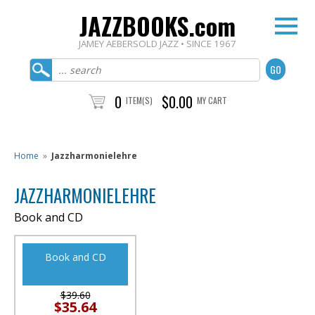
JAZZBOOKS.com
JAMEY AEBERSOLD JAZZ • SINCE 1967
0
$0.00
ITEM(S)
MY CART
Home
»
Jazzharmonielehre
JAZZHARMONIELEHRE
Book and CD
Book and CD
$39.60
$35.64