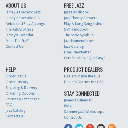
ABOUT US
FREE JAZZ
Jamey Aebersold Jazz
Jazz Handbook
Jamey Aebersold Bio
Jazz Theory Answers
Aebersold Play-A-Longs
Play-A-Long Song Index
The ABC’s of Jazz
SJW Handbook
Jamey’s Calendar
The Scale Syllabus
Meet The Staff
Jazz Nomenclature
Contact Us
Jazz Catalog
Email Newsletter
Quit Smoking: "Quit Easy"
HELP
PRODUCT DEALERS
Order Status
Dealers Inside the USA
Order History
Dealers Outside the USA
Shipping & Delivery
STAY CONNECTED
Ordering Options
Returns & Exchanges
Jamey’s Calendar
FAQs
Blog
Jazz Catalog
Summer Jazz Workshops
Contact Us
Contact Us